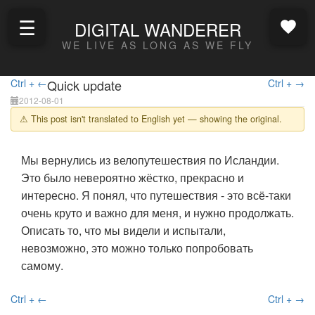
☰
DIGITAL WANDERER
WE LIVE AS LONG AS WE FLY
Ctrl + ←
Quick update
Ctrl + →
2012-08-01
⚠ This post isn't translated to English yet — showing the original.
Мы вернулись из велопутешествия по Исландии.
Это было невероятно жёстко, прекрасно и
интересно. Я понял, что путешествия - это всё-таки
очень круто и важно для меня, и нужно продолжать.
Описать то, что мы видели и испытали,
невозможно, это можно только попробовать
самому.
Ctrl + ←
Ctrl + →