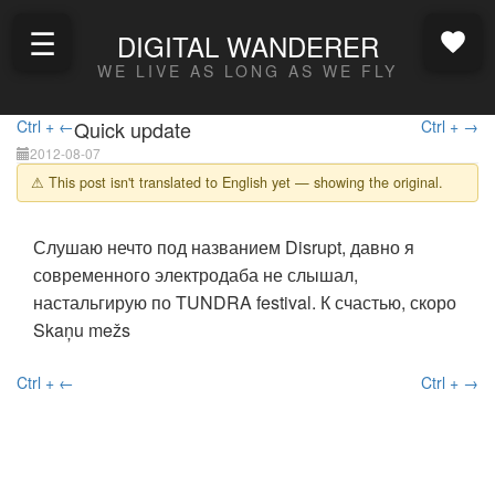
☰
DIGITAL WANDERER
WE LIVE AS LONG AS WE FLY
Ctrl + ←
Quick update
Ctrl + →
2012-08-07
⚠ This post isn't translated to English yet — showing the original.
Слушаю нечто под названием Disrupt, давно я
современного электродаба не слышал,
настальгирую по TUNDRA festival. К счастью, скоро
Skaņu mežs
Ctrl + ←
Ctrl + →