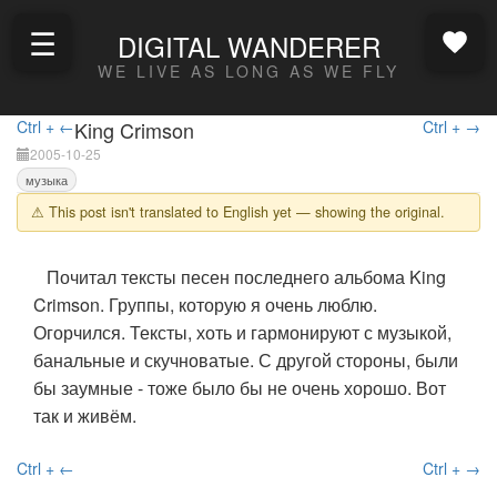
☰
DIGITAL WANDERER
WE LIVE AS LONG AS WE FLY
Ctrl + ←
King Crimson
Ctrl + →
2005-10-25
музыка
⚠ This post isn't translated to English yet — showing the original.
Почитал тексты песен последнего альбома King
Crimson. Группы, которую я очень люблю.
Огорчился. Тексты, хоть и гармонируют с музыкой,
банальные и скучноватые. С другой стороны, были
бы заумные - тоже было бы не очень хорошо. Вот
так и живём.
Ctrl + ←
Ctrl + →