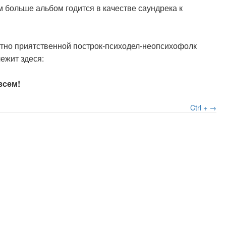
м больше альбом годится в качестве саундрека к
ятно приятственной построк-психодел-неопсихофолк
ежит здеся:
всем!
Ctrl + →