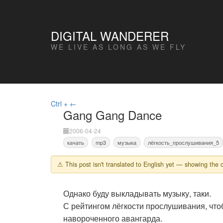
DIGITAL WANDERER
WE LIVE AS LONG AS WE FLY
Ctrl + ←
Gang Gang Dance
2006-04-24
качать
mp3
музыка
лёгкость_прослушивания_5
⚠ This post isn't translated to English yet — showing the o
Однако буду выкладывать музыку, таки.
С рейтингом лёгкости прослушивания, чт
навороченного авангарда.