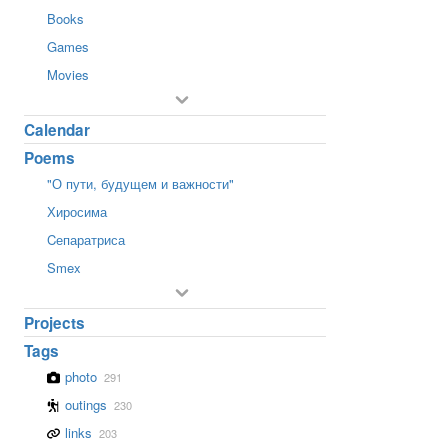
Books
Games
Movies
Calendar
Poems
"О пути, будущем и важности"
Хиросима
Cепаратриса
Smex
Projects
Tags
photo
291
outings
230
links
203