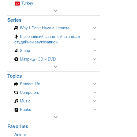
Turkey
Series
Why I Don't Have a License
Высочайший западный стандарт
студийной звукозаписи
Sleep
Матрицы CD и DVD
Topics
Student life
Computers
Music
Books
Favorites
Anime