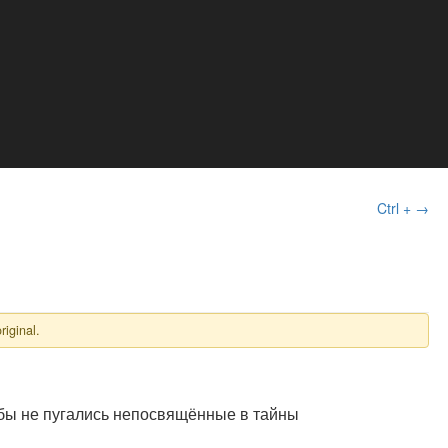
Ctrl + →
riginal.
обы не пугались непосвящённые в тайны