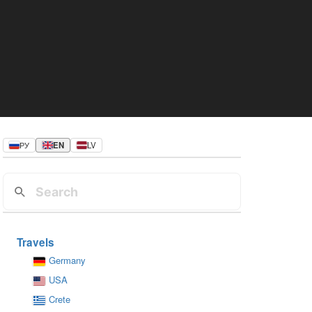
РУ
EN
LV
Travels
Germany
USA
Crete