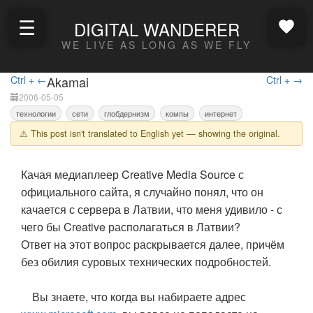
☰
DIGITAL WANDERER
WE LIVE AS LONG AS WE FLY
Ctrl + ←
Akamai
Ctrl + →
2006-05-05
технологии
сети
глобдернизм
компы
интернет
⚠ This post isn't translated to English yet — showing the original.
Качая медиаплеер Creative Media Source с
официального сайта, я случайно понял, что он
качается с сервера в Латвии, что меня удивило - с
чего бы Creative располагаться в Латвии?
Ответ на этот вопрос раскрывается далее, причём
без обилия суровых технических подробностей.
Вы знаете, что когда вы набираете адрес