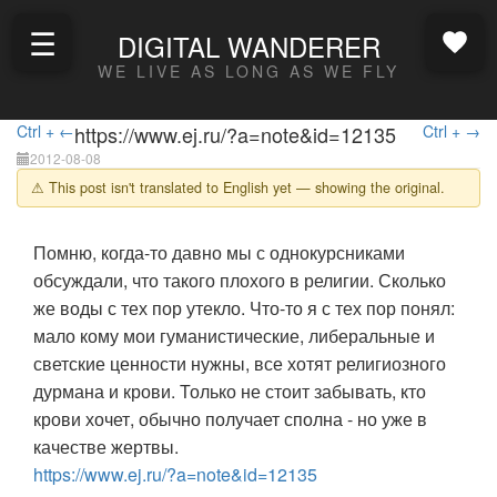
☰
DIGITAL WANDERER
WE LIVE AS LONG AS WE FLY
Ctrl + ←
https://www.ej.ru/?a=note&id=12135
Ctrl + →
2012-08-08
⚠ This post isn't translated to English yet — showing the original.
Помню, когда-то давно мы с однокурсниками
обсуждали, что такого плохого в религии. Сколько
же воды с тех пор утекло. Что-то я с тех пор понял:
мало кому мои гуманистические, либеральные и
светские ценности нужны, все хотят религиозного
дурмана и крови. Только не стоит забывать, кто
крови хочет, обычно получает сполна - но уже в
качестве жертвы.
https://www.ej.ru/?a=note&id=12135