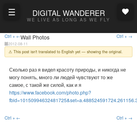
☰
DIGITAL WANDERER
WE LIVE AS LONG AS WE FLY
Ctrl + ←
Wall Photos
Ctrl + →
2012-08-11
⚠ This post isn't translated to English yet — showing the original.
Сколько раз я видел красоту природы, и никогда не
могу понять, много ли людей чувствуют то же
самое, с такой же силой, как и я
https://www.facebook.com/photo.php?
fbid=10150994632481725&set=a.488524591724.261156.
Ctrl + ←
Ctrl + →